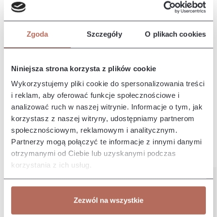
Opis i wymiary
Kanapa Tampa z połączenia modułów 1,5P i 1,5P. Kanapa
Tampa to duża, komfortowa sofa, która doskonale wpasuje się
Zgoda
Szczegóły
O plikach cookies
w najnow…
Więcej
Właściwości
Niniejsza strona korzysta z plików cookie
Wykorzystujemy pliki cookie do spersonalizowania treści
Producent/Importer/Dostawca
i reklam, aby oferować funkcje społecznościowe i
analizować ruch w naszej witrynie. Informacje o tym, jak
korzystasz z naszej witryny, udostępniamy partnerom
społecznościowym, reklamowym i analitycznym.
Partnerzy mogą połączyć te informacje z innymi danymi
otrzymanymi od Ciebie lub uzyskanymi podczas
Pozostałe z kolekcji
korzystania z ich usług.
Zezwól na wszystkie