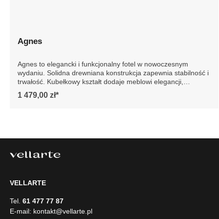
Agnes
Agnes to elegancki i funkcjonalny fotel w nowoczesnym
wydaniu. Solidna drewniana konstrukcja zapewnia
stabilność i trwałość. Kubełkowy kształt dodaje meblowi
elegancji, podkreślając jego nowoczesny design. Idealny
1 479,00 zł*
do każdego wnętrza, fotel Agnes to gwarancja luksusu i
wygody na lata. Szczegółowe wymiary: * wymiary
gabarytowe ze względu na manualnie wykonanie mebli
różnica wymiarów może wynosić +/- 5cm
VELLARTE
Tel.
61 477 77 87
E-mail:
kontakt@vellarte.pl