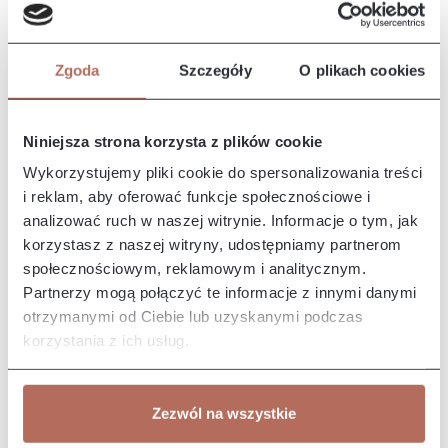
Opis i wymiary
Kanapa Tampa z połączenia modułów 1,5P i 1,5P. Kanapa
Tampa to duża, komfortowa sofa, która doskonale wpasuje się
Zgoda
Szczegóły
O plikach cookies
w najnow…
Więcej
Właściwości
Niniejsza strona korzysta z plików cookie
Wykorzystujemy pliki cookie do spersonalizowania treści
Producent/Importer/Dostawca
i reklam, aby oferować funkcje społecznościowe i
analizować ruch w naszej witrynie. Informacje o tym, jak
korzystasz z naszej witryny, udostępniamy partnerom
społecznościowym, reklamowym i analitycznym.
Partnerzy mogą połączyć te informacje z innymi danymi
otrzymanymi od Ciebie lub uzyskanymi podczas
Pozostałe z kolekcji
korzystania z ich usług.
Zezwól na wszystkie