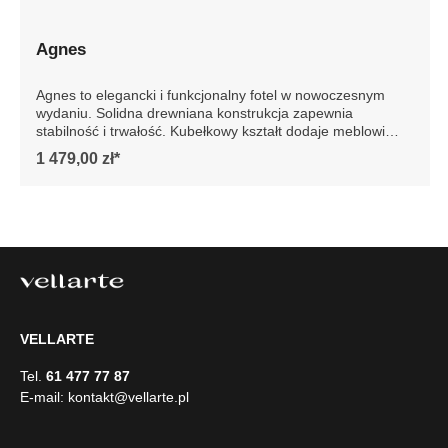
Agnes
Agnes to elegancki i funkcjonalny fotel w nowoczesnym
wydaniu. Solidna drewniana konstrukcja zapewnia
stabilność i trwałość. Kubełkowy kształt dodaje meblowi
elegancji, podkreślając jego nowoczesny design. Idealny
1 479,00 zł*
do każdego wnętrza, fotel Agnes to gwarancja luksusu i
wygody na lata. Szczegółowe wymiary: * wymiary
gabarytowe ze względu na manualnie wykonanie mebli
różnica wymiarów może wynosić +/- 5cm
VELLARTE
Tel.
61 477 77 87
E-mail:
kontakt@vellarte.pl