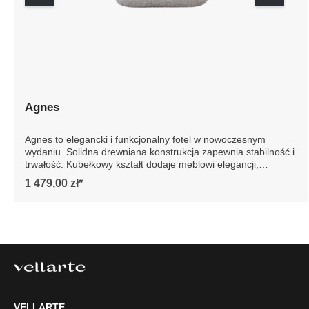
Agnes
Agnes to elegancki i funkcjonalny fotel w nowoczesnym
wydaniu. Solidna drewniana konstrukcja zapewnia
stabilność i trwałość. Kubełkowy kształt dodaje meblowi
elegancji, podkreślając jego nowoczesny design. Idealny
1 479,00 zł*
do każdego wnętrza, fotel Agnes to gwarancja luksusu i
wygody na lata. Szczegółowe wymiary: * wymiary
gabarytowe ze względu na manualnie wykonanie mebli
różnica wymiarów może wynosić +/- 5cm
VELLARTE
Tel.
61 477 77 87