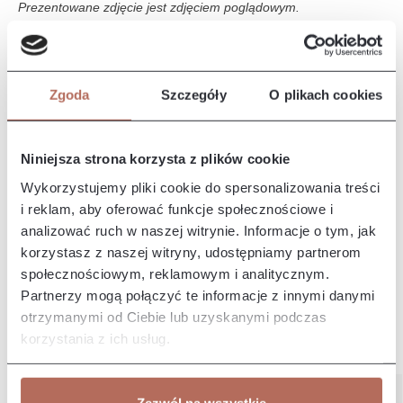
Prezentowane zdjęcie jest zdjęciem poglądowym.
Opis i wymiary
Zgoda
Szczegóły
O plikach cookies
Narożnik Tampa z połączenia modułów OTLch i 2,5P. Kanapa
Tampa to duża, komfortowa sofa, która doskonale wpasuje się
w naj…
Więcej
Niniejsza strona korzysta z plików cookie
Właściwości
Wykorzystujemy pliki cookie do spersonalizowania treści
i reklam, aby oferować funkcje społecznościowe i
analizować ruch w naszej witrynie. Informacje o tym, jak
Producent/Importer/Dostawca
korzystasz z naszej witryny, udostępniamy partnerom
społecznościowym, reklamowym i analitycznym.
Partnerzy mogą połączyć te informacje z innymi danymi
otrzymanymi od Ciebie lub uzyskanymi podczas
korzystania z ich usług.
Pozostałe z kolekcji