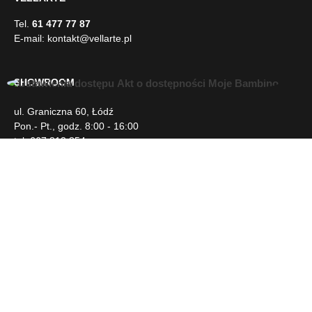
E-mail:
kontakt@vellarte.pl
SHOWROOM
ul. Graniczna 60, Łódź
U
Pon.- Pt., godz. 8:00 - 16:00
ł
tel. 667 813 854
a
t
w
INFORMACJE
i
e
n
DLA KLIENTA
i
a
d
NEWSLETTER
o
s
t
SOCIAL MEDIA
ę
p
u