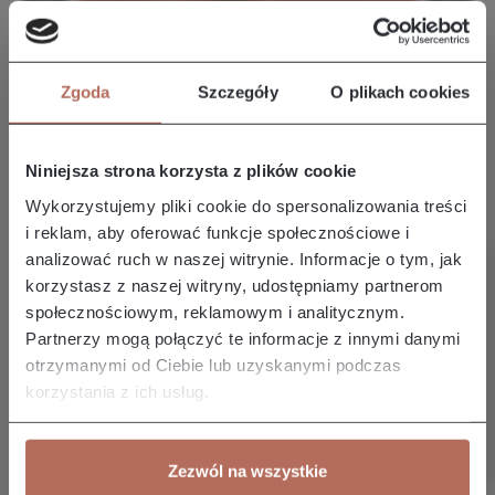
Zgoda
Szczegóły
O plikach cookies
Niniejsza strona korzysta z plików cookie
Dostępne moduły
Wykorzystujemy pliki cookie do spersonalizowania treści
i reklam, aby oferować funkcje społecznościowe i
analizować ruch w naszej witrynie. Informacje o tym, jak
korzystasz z naszej witryny, udostępniamy partnerom
społecznościowym, reklamowym i analitycznym.
Partnerzy mogą połączyć te informacje z innymi danymi
otrzymanymi od Ciebie lub uzyskanymi podczas
korzystania z ich usług.
Zezwól na wszystkie