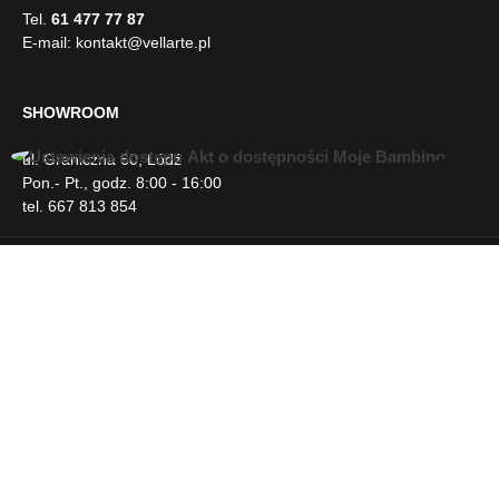
manualnie wykonanie mebli różnica wymiarów może
Tel.
61 477 77 87
wynosić +/- 5cm
E-mail:
kontakt@vellarte.pl
SHOWROOM
ul. Graniczna 60, Łódź
U
Pon.- Pt., godz. 8:00 - 16:00
ł
tel. 667 813 854
a
t
w
INFORMACJE
i
e
n
DLA KLIENTA
i
a
d
NEWSLETTER
o
s
t
SOCIAL MEDIA
ę
p