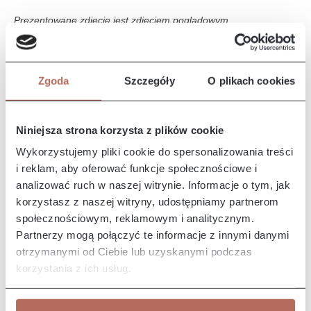
Prezentowane zdjęcie jest zdjęciem poglądowym.
Opis i wymiary
Zgoda
Szczegóły
O plikach cookies
Narożnik Edyta z połączenia modułów OT CIR i 3P. Kanapa
Edyta charakteryzuje się prostymi liniami i prostą, smukłą
formę, co…
Więcej
Niniejsza strona korzysta z plików cookie
Właściwości
Wykorzystujemy pliki cookie do spersonalizowania treści
i reklam, aby oferować funkcje społecznościowe i
analizować ruch w naszej witrynie. Informacje o tym, jak
Producent/Importer/Dostawca
korzystasz z naszej witryny, udostępniamy partnerom
społecznościowym, reklamowym i analitycznym.
Partnerzy mogą połączyć te informacje z innymi danymi
otrzymanymi od Ciebie lub uzyskanymi podczas
korzystania z ich usług.
Pozostałe z kolekcji