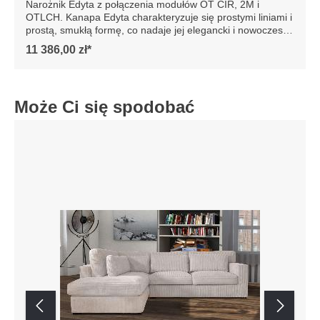
Narożnik Edyta z połączenia modułów OT CIR, 2M i
OTLCH. Kanapa Edyta charakteryzuje się prostymi liniami i
prostą, smukłą formę, co nadaje jej elegancki i nowoczesny
wygląd. Posiada luźne poduszki siedziska i oparcia, które
11 386,00 zł*
są bardzo komfortowe. Sofa jest osadzona na niskich
drewnianych nogach, co dodaje jej stabilności. Całość
prezentuje się współcześnie, dzięki czemu sofa doskonale
wpasowałaby się w minimalistyczne lub nowoczesne
Może Ci się spodobać
wnętrze, podkreślając jego styl i elegancję. Szczegółowe
wymiary: ze względu na manualnie wykonanie mebli
różnica wymiarów może wynosić +/- 5cm