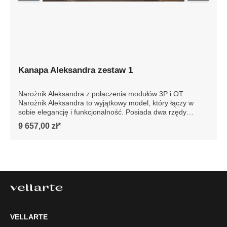
Kanapa Aleksandra zestaw 1
Narożnik Aleksandra z połaczenia modułów 3P i OT.
Narożnik Aleksandra to wyjątkowy model, który łączy w
sobie elegancję i funkcjonalność. Posiada dwa rzędy
poduch oparciowych, które zapewniają niezwykły komfort
9 657,00 zł*
podczas wypoczynku. Dzięki innowacyjnym rozwiązaniom
siedziska są niesamowicie wygodne, co sprawia, że każdy
moment spędzony na tej sofie jest prawdziwą
przyjemnością.Model Aleksandra można zamówić w wersji
ze zdejmowanym pokrowcem. To praktyczne rozwiązanie
pozwala na szybkie wypranie całego pokrowca, co jest
niezwykle wygodne w codziennym użytkowaniu.
Dodatkowo możliwość zamówienia nowego pokrowca daje
szansę na łatwą zmianę wyglądu sofy, dostosowując ją do
zmieniających się trendów wnętrzarskich lub osobistych
VELLARTE
preferencji. Szczegółowe wymiary: ze względu na