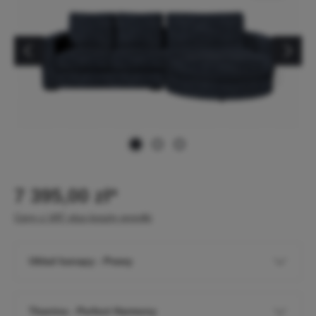
7 395,00 zł*
Ceny z VAT plus koszty wysyłki
Układ kanapy - Prawy
Tkanina - Perfect Harmony