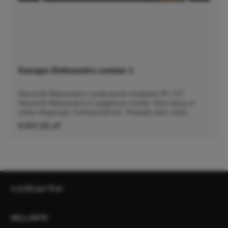
Kanapa Aleksandra zestaw 1
Narożnik Aleksandra z połaczenia modułów 3P i OT.
Narożnik Aleksandra to wyjątkowy model, który łączy w
sobie elegancję i funkcjonalność. Posiada dwa rzędy
poduch oparciowych, które zapewniają niezwykły komfort
9 657,00 zł*
podczas wypoczynku. Dzięki innowacyjnym rozwiązaniom
siedziska są niesamowicie wygodne, co sprawia, że każdy
moment spędzony na tej sofie jest prawdziwą
przyjemnością.Model Aleksandra można zamówić w wersji
ze zdejmowanym pokrowcem. To praktyczne rozwiązanie
pozwala na szybkie wypranie całego pokrowca, co jest
niezwykle wygodne w codziennym użytkowaniu.
Dodatkowo możliwość zamówienia nowego pokrowca daje
szansę na łatwą zmianę wyglądu sofy, dostosowując ją do
zmieniających się trendów wnętrzarskich lub osobistych
VELLARTE
preferencji. Szczegółowe wymiary: ze względu na