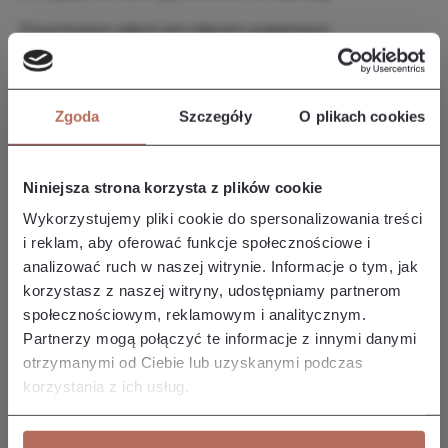
Prezentowane zdjęcie jest zdjęciem poglądowym.
Opis i wymiary
Zgoda
Szczegóły
O plikach cookies
Narożnik Edyta z połączenia modułów OT CIR i 2P. Kanapa
Edyta charakteryzuje się prostymi liniami i prostą, smukłą
formę, co…
Więcej
Niniejsza strona korzysta z plików cookie
Właściwości
Wykorzystujemy pliki cookie do spersonalizowania treści
i reklam, aby oferować funkcje społecznościowe i
analizować ruch w naszej witrynie. Informacje o tym, jak
Producent/Importer/Dostawca
korzystasz z naszej witryny, udostępniamy partnerom
społecznościowym, reklamowym i analitycznym.
Partnerzy mogą połączyć te informacje z innymi danymi
otrzymanymi od Ciebie lub uzyskanymi podczas
korzystania z ich usług.
Pozostałe z kolekcji