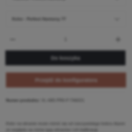
Kolor - Perfect Harmony 77
Do koszyka
Przejdź do konfiguratora
Numer produktu:
VL-A85-PR6-P-TA6021
Kolor na ekranie może różnić się od rzeczywistego koloru tkanin
ze względu na różne typy ekranów i ich kalibrację.