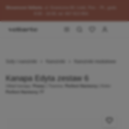
głównej zawartości
Showroom Vellarte
, ul. Graniczna 60, Łódź, Pon. - Pt., godz.
8:00 - 16:00, tel. 667 813 854.
Przejdź do okazji
Sofy i narożniki
Narożniki
Narożniki modułowe
Kanapa Edyta zestaw 6
Układ kanapy:
Prawy
| Tkanina:
Perfect Harmony
| Kolor:
Perfect Harmony 77