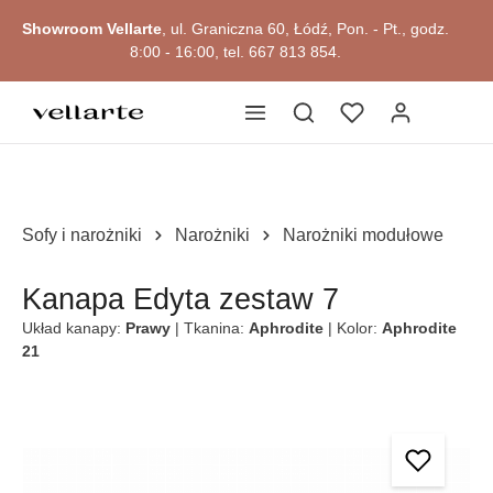
Przejdź do okazji
głównej zawartości
Showroom Vellarte
, ul. Graniczna 60, Łódź, Pon. - Pt., godz.
8:00 - 16:00, tel. 667 813 854.
Sofy i narożniki
Narożniki
Narożniki modułowe
Kanapa Edyta zestaw 7
Układ kanapy:
Prawy
| Tkanina:
Aphrodite
| Kolor:
Aphrodite
21