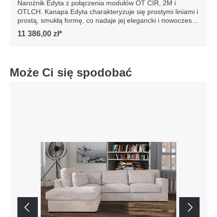
Narożnik Edyta z połączenia modułów OT CIR, 2M i
OTLCH. Kanapa Edyta charakteryzuje się prostymi liniami i
prostą, smukłą formę, co nadaje jej elegancki i nowoczesny
wygląd. Posiada luźne poduszki siedziska i oparcia, które
11 386,00 zł*
są bardzo komfortowe. Sofa jest osadzona na niskich
drewnianych nogach, co dodaje jej stabilności. Całość
prezentuje się współcześnie, dzięki czemu sofa doskonale
wpasowałaby się w minimalistyczne lub nowoczesne
Może Ci się spodobać
wnętrze, podkreślając jego styl i elegancję. Szczegółowe
wymiary: ze względu na manualnie wykonanie mebli
różnica wymiarów może wynosić +/- 5cm