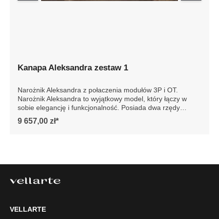
Kanapa Aleksandra zestaw 1
Narożnik Aleksandra z połaczenia modułów 3P i OT.
Narożnik Aleksandra to wyjątkowy model, który łączy w
sobie elegancję i funkcjonalność. Posiada dwa rzędy
poduch oparciowych, które zapewniają niezwykły komfort
9 657,00 zł*
podczas wypoczynku. Dzięki innowacyjnym rozwiązaniom
siedziska są niesamowicie wygodne, co sprawia, że każdy
moment spędzony na tej sofie jest prawdziwą
przyjemnością.Model Aleksandra można zamówić w wersji
ze zdejmowanym pokrowcem. To praktyczne rozwiązanie
pozwala na szybkie wypranie całego pokrowca, co jest
niezwykle wygodne w codziennym użytkowaniu.
Dodatkowo możliwość zamówienia nowego pokrowca daje
szansę na łatwą zmianę wyglądu sofy, dostosowując ją do
zmieniających się trendów wnętrzarskich lub osobistych
VELLARTE
preferencji. Szczegółowe wymiary: ze względu na