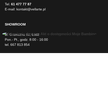
manualnie wykonanie mebli różnica wymiarów może
Tel.
61 477 77 87
wynosić +/- 5cm
E-mail:
kontakt@vellarte.pl
SHOWROOM
ul. Graniczna 60, Łódź
U
Pon.- Pt., godz. 8:00 - 16:00
ł
tel. 667 813 854
a
t
w
INFORMACJE
i
e
n
DLA KLIENTA
i
a
d
NEWSLETTER
o
s
t
SOCIAL MEDIA
ę
p