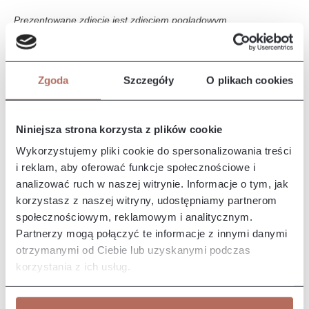
Prezentowane zdjęcie jest zdjęciem poglądowym.
Opis i wymiary
Zgoda
Szczegóły
O plikach cookies
Narożnik Edyta z połączenia modułów 2P, E i 3P. Kanapa
Edyta charakteryzuje się prostymi liniami i prostą, smukłą
formę, co…
Więcej
Niniejsza strona korzysta z plików cookie
Właściwości
Wykorzystujemy pliki cookie do spersonalizowania treści
i reklam, aby oferować funkcje społecznościowe i
analizować ruch w naszej witrynie. Informacje o tym, jak
Producent/Importer/Dostawca
korzystasz z naszej witryny, udostępniamy partnerom
społecznościowym, reklamowym i analitycznym.
Partnerzy mogą połączyć te informacje z innymi danymi
otrzymanymi od Ciebie lub uzyskanymi podczas
korzystania z ich usług.
Pozostałe z kolekcji