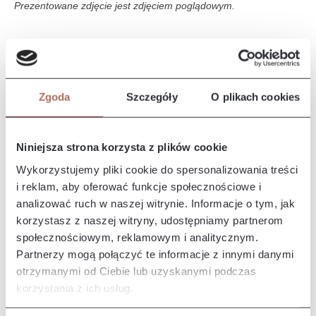
Prezentowane zdjęcie jest zdjęciem poglądowym.
Opis i wymiary
Narożnik Natascha z połączenia modułów OTLch, 1,5M90, Ho,
Zgoda
Szczegóły
O plikach cookies
E CIR i 1,5P. Sofy z linii Natascha łączą nowoczesny design
z…
Więcej
Właściwości
Niniejsza strona korzysta z plików cookie
Wykorzystujemy pliki cookie do spersonalizowania treści
i reklam, aby oferować funkcje społecznościowe i
Producent/Importer/Dostawca
analizować ruch w naszej witrynie. Informacje o tym, jak
korzystasz z naszej witryny, udostępniamy partnerom
społecznościowym, reklamowym i analitycznym.
Partnerzy mogą połączyć te informacje z innymi danymi
otrzymanymi od Ciebie lub uzyskanymi podczas
Pozostałe z kolekcji
korzystania z ich usług.