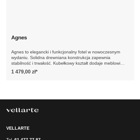
Agnes
Agnes to elegancki i funkcjonalny fotel w nowoczesnym
wydaniu. Solidna drewniana konstrukcja zapewnia
stabilność i trwałość. Kubełkowy kształt dodaje meblowi
elegancji, podkreślając jego nowoczesny design. Idealny
1 479,00 zł*
do każdego wnętrza, fotel Agnes to gwarancja luksusu i
wygody na lata. Szczegółowe wymiary: * wymiary
gabarytowe ze względu na manualnie wykonanie mebli
różnica wymiarów może wynosić +/- 5cm
VELLARTE
Tel.
61 477 77 87