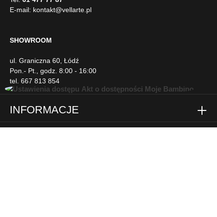
E-mail:
kontakt@vellarte.pl
SHOWROOM
ul. Graniczna 60, Łódź
Pon.- Pt., godz. 8:00 - 16:00
tel. 667 813 854
U
INFORMACJE
ł
a
t
w
DLA KLIENTA
i
e
n
NEWSLETTER
i
a
d
SOCIAL MEDIA
o
s
t