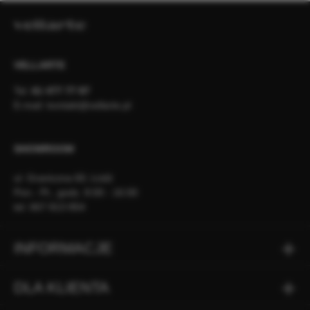
VELLARTE
Tel.
61 477 77 87
E-mail:
kontakt@vellarte.pl
SHOWROOM
ul. Graniczna 60, Łódź
Pon.- Pt., godz. 8:00 - 16:00
tel. 667 813 854
INFORMACJE
DLA KLIENTA