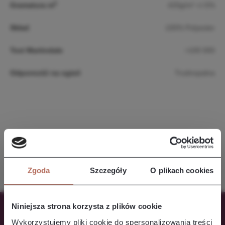
2
Gramatura m
420g/m² +/-5%
Skład
100% Polyester
Test Martindale
>100 000
Odporność na ogień
Trudnopalna
Paleta kolorów
Zgoda
Szczegóły
O plikach cookies
Niniejsza strona korzysta z plików cookie
Wykorzystujemy pliki cookie do spersonalizowania treści