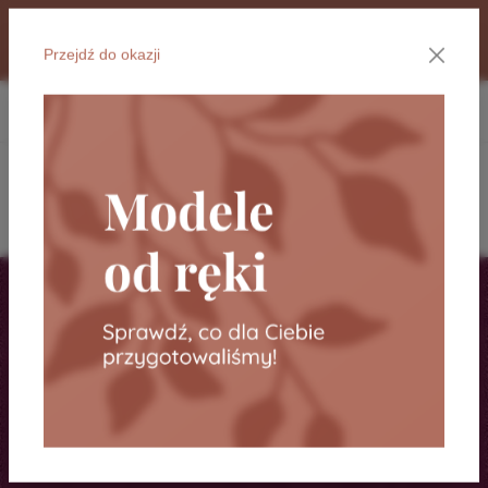
głównej zawartości
Showroom Vellarte
, ul. Graniczna 60, Łódź, Pon. - Pt., godz.
8:00 - 16:00, tel. 667 813 854.
Przejdź do okazji
Dla klienta
Kolekcje tkanin
Seven