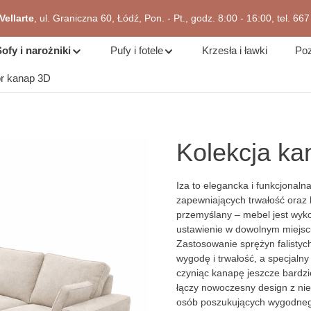
zejdź do okazji
ellarte
, ul. Graniczna 60, Łódź, Pon. - Pt., godz. 8:00 - 16:00, tel. 66
ofy i narożniki
Pufy i fotele
Krzesła i ławki
Poz
or kanap 3D
Kolekcja ka
Iza to elegancka i funkcjonaln
zapewniających trwałość oraz 
przemyślany – mebel jest wyk
ustawienie w dowolnym miejsc
Zastosowanie sprężyn falisty
wygodę i trwałość, a specjaln
czyniąc kanapę jeszcze bardzi
łączy nowoczesny design z nie
osób poszukujących wygodneg