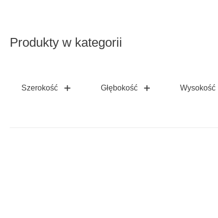
Produkty w kategorii
Szerokość
Głębokość
Wysokość
Szukasz innej kanapy?
Z naszym narzędziem do planowania kanap