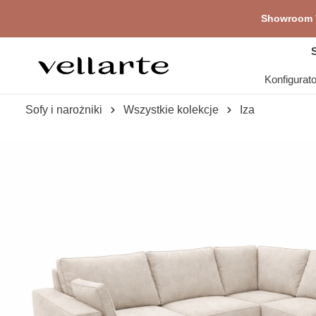
Pr
głównej zawartości
Showroom V
S
Konfigurat
Sofy i narożniki
Wszystkie kolekcje
Iza