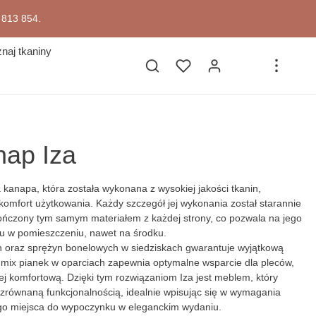
7 813 854.
naj tkaniny
nap Iza
a kanapa, która została wykonana z wysokiej jakości tkanin,
komfort użytkowania. Każdy szczegół jej wykonania został starannie
ończony tym samym materiałem z każdej strony, co pozwala na jego
u w pomieszczeniu, nawet na środku.
ch oraz sprężyn bonelowych w siedziskach gwarantuje wyjątkową
y mix pianek w oparciach zapewnia optymalne wsparcie dla pleców,
ej komfortową. Dzięki tym rozwiązaniom Iza jest meblem, który
zrównaną funkcjonalnością, idealnie wpisując się w wymagania
o miejsca do wypoczynku w eleganckim wydaniu.