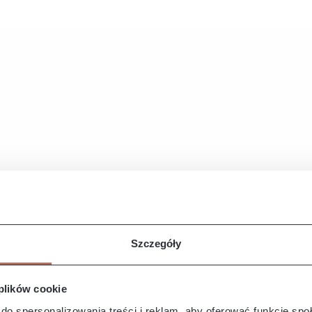
 sprężyn falistych oraz
elowych w siedziskach
yjątkową wygodę i trwałość, a
x pianek w oparciach zapewnia
parcie dla pleców, czyniąc
ze bardziej komfortową. Dzięki
niom Iza jest meblem, który
zesny design z niezrównaną
ścią, idealnie wpisując się w
sób poszukujących
iejsca do wypoczynku w
zegółowe wymiary:
na manualnie wykonanie mebli
iarów może wynosić +/- 5cm
Szczegóły
 plików cookie
do spersonalizowania treści i reklam, aby oferować funkcje sp