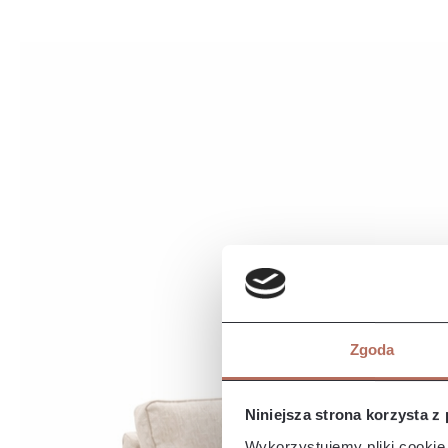
Zastosowanie
sprężyn bon
gwarantuje w
specjalny mi
optymalne ws
kanapę jeszc
tym rozwiąza
łączy nowoc
funkcjonalno
wymagania o
wygodnego m
eleganckim wydaniu. Szc
ze względu 
różnica wym
Zgoda
Niniejsza strona korzysta z
Wykorzystujemy pliki cookie 