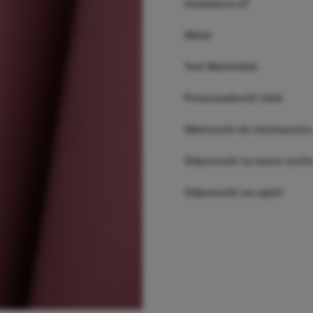
2
Gramatura m
Skład
Test Martindale
Przesuwalność nitek
Skłonność do mechacenia i
Odporność na tarcie suche
Odporność na ogień