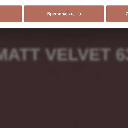
Spersonalizuj
Z
MATT VELVET 6