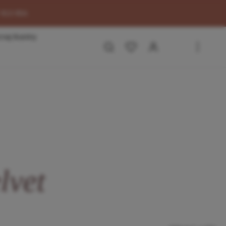
7 813 854.
naj tkaniny
lvet