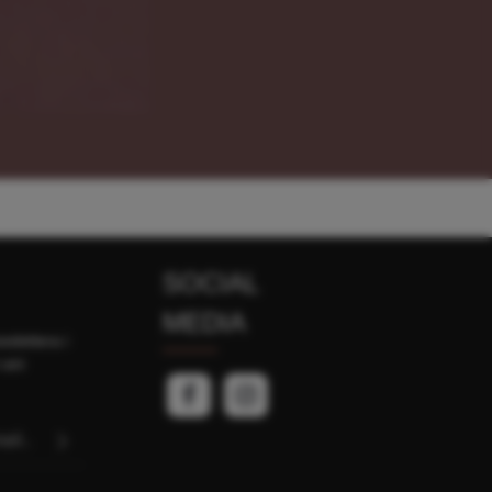
SOCIAL
MEDIA
slettera i
 ani
PTCHA i
politykę
uj,