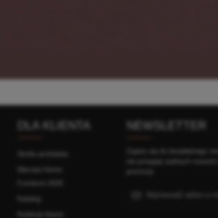
DLA KLIENTA
NEWSLETTER
Zapisz się do bezpłatnego new
Strefa architekta
nie przegap żadnych nowości
Warsaw Home
promocji.
Furniture 2025
Adres e-mail*
Katalog
Ta witryna jest chroniona przez reCA
Wybierając opcję Kontynu
Kolekcje tkanin