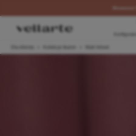
głównej zawartości
Showroom V
Pr
Konfigurat
Dla klienta
Kolekcje tkanin
Matt Velvet