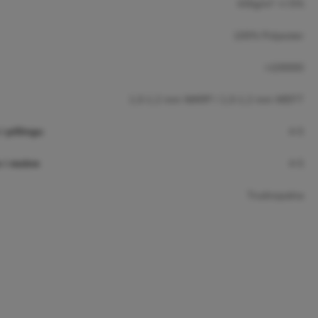
430g/m² +/-5%
100% Polyester
>100000
1,0-1,2 mm WARP / 1,0-1,2 mm WEFT
 pillingu
4-5
 i mokre
4-5
Trudnopalna