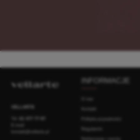
INFORMACJE
O nas
VELLARTE
Kontakt
Tel.
61 477 77 87
Polityka prywatności
E-mail:
Regulamin
kontakt@vellarte.pl
Reklamacje i zwroty